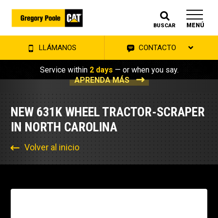
MENÚ
BUSCAR
LLÁMANOS
CONTACTO
Service within
2 days
— or when you say.
APRENDA MÁS
NEW 631K WHEEL TRACTOR-SCRAPER
IN NORTH CAROLINA
Volver al inicio