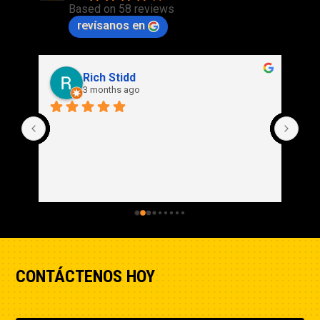
Based on 58 reviews
revísanos en
Rich Stidd
3 months ago
CONTÁCTENOS HOY