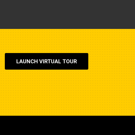
 this machine contains the fluorinated
34a or R1234yf. See the label or
cation of the gas. If equipped with
ial = 1430), the system conta
LAUNCH VIRTUAL TOUR
eumatic tires (10.00-20). Range
GD bucket (CW) and CW-30 quick
484 mm (4'10"). Force values are
a GD bucket (pin-on) and a tip radius of