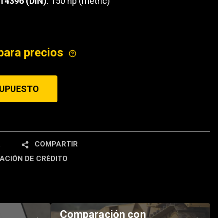
 14396 (DIN)
: 150 hp (metric)
ICE
para precios
SUPUESTO
R
COMPARTIR
ACIÓN DE CRÉDITO
Comparación con