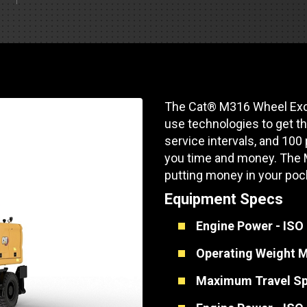
Soporte de piezas
Motores industrial
 de pista
e Motores Industriales
Centros de servicio d
Poder Marino
dores
banco de carga
 Tractors/Dozers
e emisión
Autobús
Otras industrias
e camiones y autocaravanas
The Cat® M316 Wheel Exca
Servicio y reparación
Compresores de ai
use technologies to get t
e camiones
service intervals, and 100
Otras industrias
Sistemas de eleva
you time and money. The M
e caravanas y autocaravanas
putting money in your poc
Minería
MedGas
Equipment Specs
Aire comprimido
Engine Power - ISO
SOLICITE UN
Operating Weight
Poder Marino
Maximum Travel S
Silvicultura