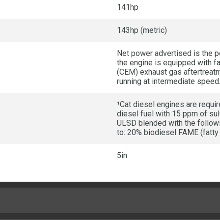
141hp
143hp (metric)
Net power advertised is the p
the engine is equipped with fa
(CEM) exhaust gas aftertreatme
running at intermediate speed
¹Cat diesel engines are requir
diesel fuel with 15 ppm of sul
ULSD blended with the followi
to: 20% biodiesel FAME (fatty
5in