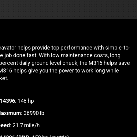
es
e camiones
vator helps provide top performance with simple-to-
 de autobuses escolares
re
he job done fast. With low maintenance costs, long
 percent daily ground level check, the M316 helps save
ción
316 helps give you the power to work long while
ket.
 14396
: 148 hp
 PRESUPUESTO
 Maximum
: 36990 lb
peed
: 21.7 mile/h