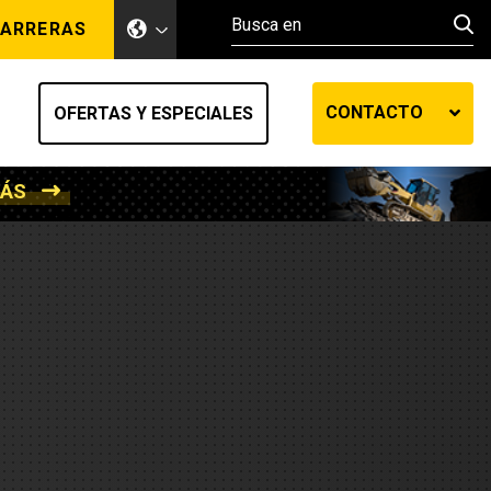
ARRERAS
CONTACTO
OFERTAS Y ESPECIALES
MÁS
ento de tierra
ransferencia automática
efensa
os diesel
de fluidos SOS