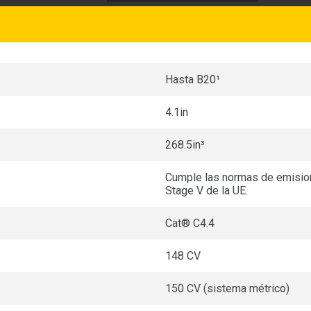
Hasta B20¹
4.1in
268.5in³
Cumple las normas de emisione
Stage V de la UE.
Cat® C4.4
148 CV
150 CV (sistema métrico)