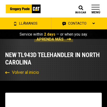
MENÚ
BUSCAR
LLÁMANOS
CONTACTO
Service within
2 days
— or when you say.
APRENDA MÁS
NEW TL943D TELEHANDLER IN NORTH
CAROLINA
Volver al inicio