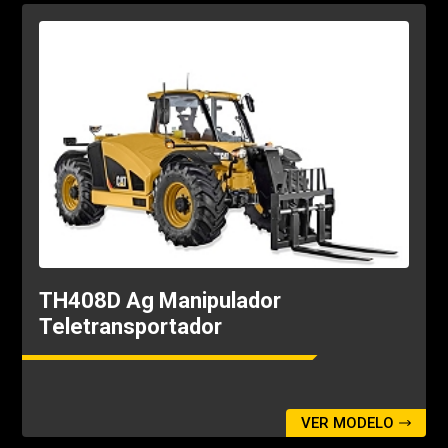
100°, 1829 mm, 4028 kg Capacidad, 2268 kg
Balanceo (100°, 72 pulgadas, 9.000 lb
Capacidad, 5.000 lb Balanceo)
Carros - Rotación amplia
72in
Carros - Amplia inclinación
72in
Cubing Forks
[2] 1220 mm, 50 mm × 50 mm ([2] 48 in, 2 in × 2
in)
Acoplador hidráulico IT
Incluye electricidad auxiliar
TH408D Ag Manipulador
Tenedores para madera - Opción 1
Teletransportador
[2] 1525 mm, 45 mm × 180 mm ([2] 60 in, 1.75 in
× 7 in)
Tenedores para madera - Opción 2
[2] 1829 mm, 50 mm × 150 mm ([2] 72 in, 2 in × 6
VER MODELO
in)