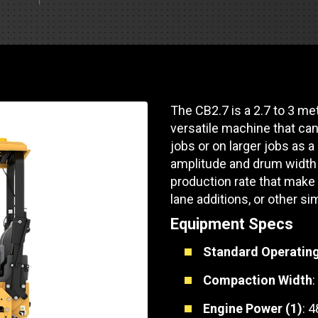
Soporte de piezas
Motores industrial
 de pista
e Motores Industriales
Centros de servicio d
Poder Marino
dores
banco de carga
 Tractors/Dozers
e emisión
Autobús
Otras industrias
e camiones y autocaravanas
The CB2.7 is a 2.7 to 3 me
Servicio y reparación
Compresores de ai
versatile machine that can
e camiones
jobs or on larger jobs as a 
Otras industrias
Sistemas de eleva
amplitude and drum width g
e caravanas y autocaravanas
production rate that make 
Minería
MedGas
lane additions, or other si
Equipment Specs
Aire comprimido
SOLICITE UN
Standard Operatin
Poder Marino
Compaction Width
:
Silvicultura
Engine Power (1)
: 4