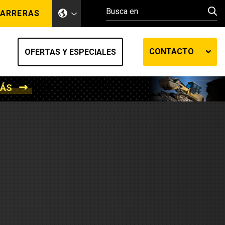
ARRERAS
CONTACTO
OFERTAS Y ESPECIALES
MÁS
ento de tierra
ransferencia automática
efensa
os diesel
de fluidos SOS