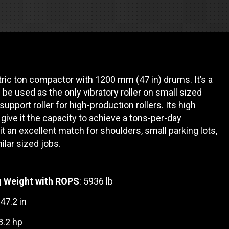
es
e camiones
tric ton compactor with 1200 mm (47 in) drums. It’s a
 de autobuses escolares
re
 be used as the only vibratory roller on small sized
support roller for high-production rollers. Its high
ción
ive it the capacity to achieve a tons-per-day
it an excellent match for shoulders, small parking lots,
milar sized jobs.
 PRESUPUESTO
g Weight with ROPS
: 5936 lb
 47.2 in
8.2 hp