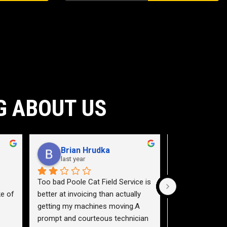
G ABOUT US
Brian Hrudka
Jacey 
last year
2 years a
Too bad Poole Cat Field Service is 
Need to teach a
e of 
better at invoicing than actually 
a service truck.
getting my machines moving.A 
highway 40 east,
prompt and courteous technician 
pictured (plate 