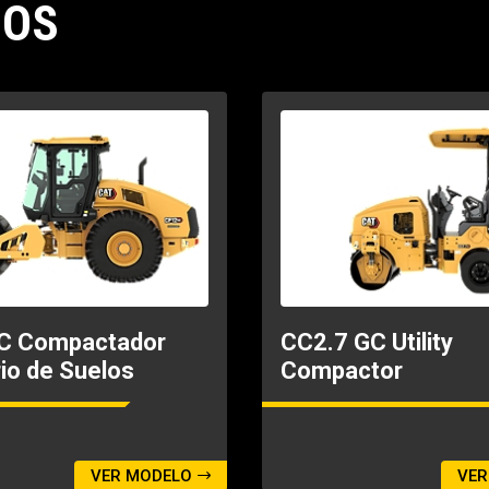
DOS
C Compactador
CC2.7 GC Utility
rio de Suelos
Compactor
VER MODELO
VER