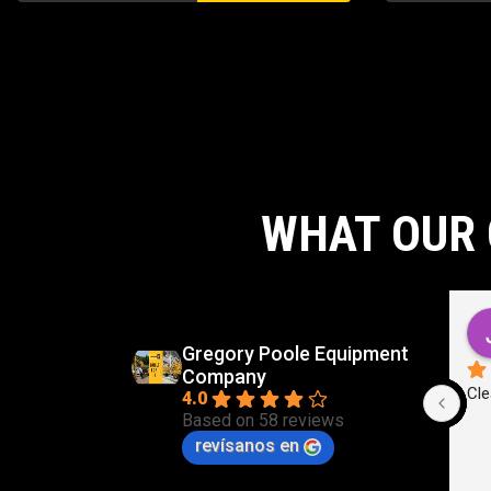
WHAT OUR 
d
Carlos Virgilio Sauceda Rivera
go
5 months ago
Gregory Poole Equipment
Company
Cle
4.0
Based on 58 reviews
revísanos en