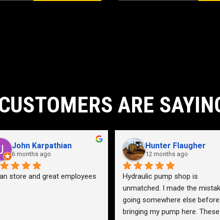
CUSTOMERS ARE SAYIN
John Karpathian
Hunter Flaugher
6 months ago
12 months ago
an store and great employees
Hydraulic pump shop is 
unmatched. I made the mistak
going somewhere else before 
bringing my pump here. These 