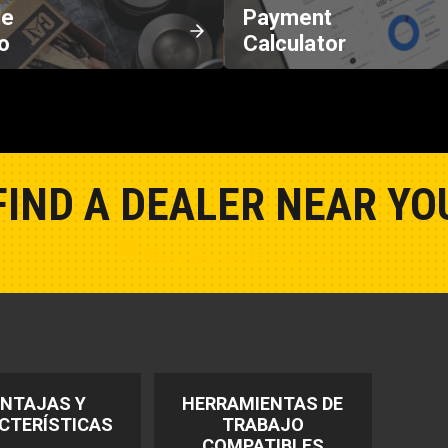
de
Payment
o
Calculator
FIND A DEALER NEAR YO
Show Closest Location
NTAJAS Y
HERRAMIENTAS DE
CTERÍSTICAS
TRABAJO
COMPATIBLES