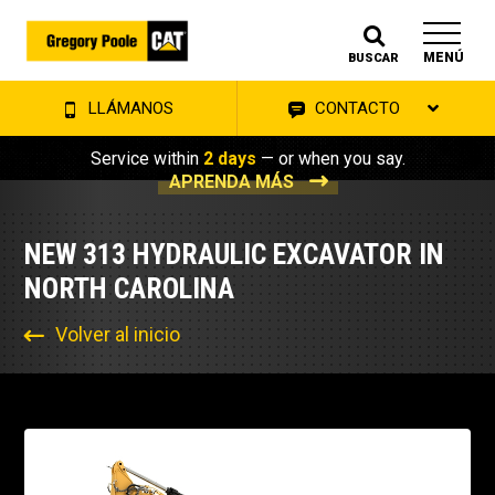
MENÚ
BUSCAR
LLÁMANOS
CONTACTO
Service within
2 days
— or when you say.
APRENDA MÁS
NEW 313 HYDRAULIC EXCAVATOR IN
NORTH CAROLINA
Volver al inicio