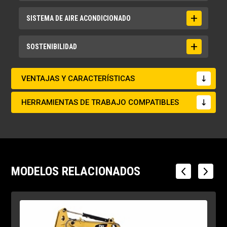
Corte de profundidad máxima para el nivel de
Presión máxima - Viaje
Tanque DEF
Boom
SISTEMA DE AIRE ACONDICIONADO
fondo de 2440 mm (8 pies)
5075psi
5.6gal (US)
Alcance 4,65 m (15'3")
19,3 pies
Aceite de motor
Bucket
Aire acondicionado
SOSTENIBILIDAD
Profundidad máxima de excavación
2.1gal (US)
GD 0,53 m³ (0,69 yd³)
El sistema de aire acondicionado de esta
19,2 pies
máquina contiene el gas refrigerante de efecto
invernadero fluorado R134a (potencial de
Final Drive - Cada uno
Liquidación del contrapeso
Reciclabilidad
VENTAJAS Y CARACTERÍSTICAS
calentamiento global = 1430). El sistema
Altura máxima de carga
0.8gal (US)
3 pies
95%
contiene 0,85 hg de refrigerante, lo que equivale
21,1 pies
a 1,216 toneladas métricas de CO2.
HERRAMIENTAS DE TRABAJO COMPATIBLES
Capacidad del tanque de combustible
Despeje del terreno
Alcance máximo a nivel del suelo
68,2gal (US)
1.5 pies
28,4 pies
Sistema hidráulico - incluyendo el tanque
Altura del pasamanos
Máxima profundidad de excavación de la
22,5gal (US)
9,3 pies
pared vertical
17 pies
Tanque hidráulico
Longitud al centro de los rodillos
MODELOS RELACIONADOS
18.5gal (US)
10 pies
Altura mínima de carga
5.3ft
Altura de envío - Parte superior de la cabina
9,3 pies
Radio mínimo del equipo de trabajo
8,4 pies
Longitud del envío
25,5 pies