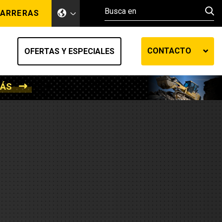
ARRERAS
CONTACTO
OFERTAS Y ESPECIALES
MÁS
ento de tierra
ransferencia automática
efensa
os diesel
de fluidos SOS