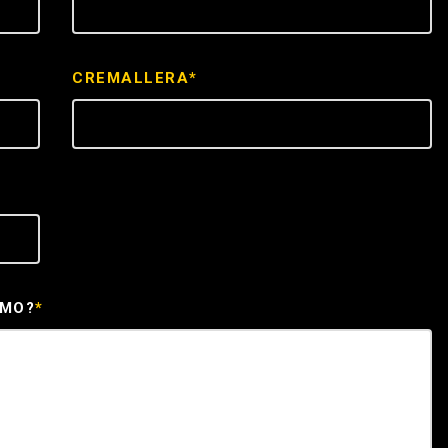
ICE
CREMALLERA*
EMO?
*