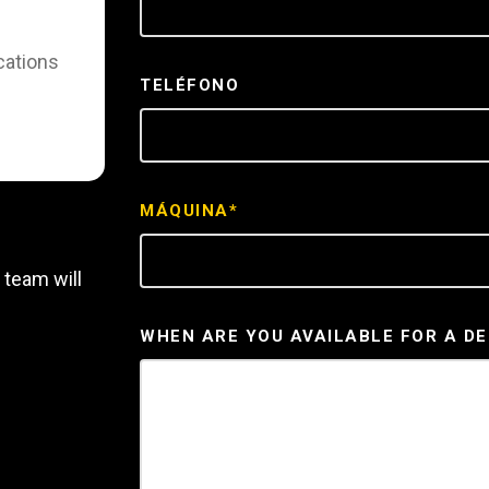
REQUEST A SERV
cations
TELÉFONO
MÁQUINA*
 team will
WHEN ARE YOU AVAILABLE FOR A D