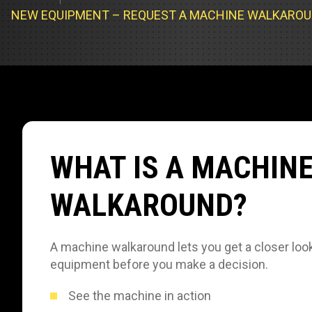
Cargadores
Servicio d
NEW EQUIPMENT – REQUEST A MACHINE WALKARO
Compacta
Prueba de 
Track Type
Pruebas d
Servicio d
Servicio d
WHAT IS A MACHIN
Servicio d
WALKAROUND?
A machine walkaround lets you get a closer look
equipment before you make a decision.
See the machine in action