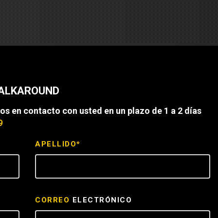
es
e camiones
 de autobuses escolares
re
WALKAROUND
ción
os en contacto con usted en un plazo de 1 a 2 días
9
APELLIDO*
 PRESUPUESTO
CORREO
ELECTRÓNICO