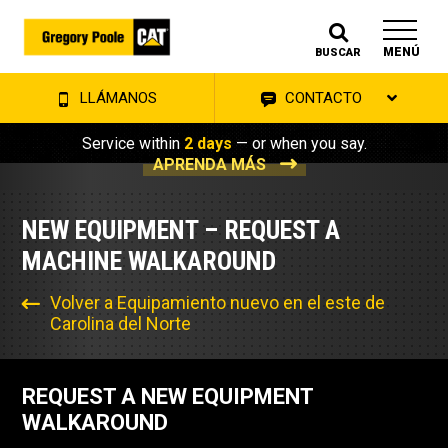
MENÚ
BUSCAR
LLÁMANOS
CONTACTO
Service within
2 days
— or when you say.
APRENDA MÁS
NEW EQUIPMENT – REQUEST A
MACHINE WALKAROUND
Volver a Equipamiento nuevo en el este de
Carolina del Norte
REQUEST A NEW EQUIPMENT
WALKAROUND