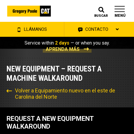
MENÚ
BUSCAR
LLÁMANOS
CONTACTO
Service within
2 days
— or when you say.
APRENDA MÁS
NEW EQUIPMENT – REQUEST A
MACHINE WALKAROUND
Volver a Equipamiento nuevo en el este de
Carolina del Norte
REQUEST A NEW EQUIPMENT
WALKAROUND