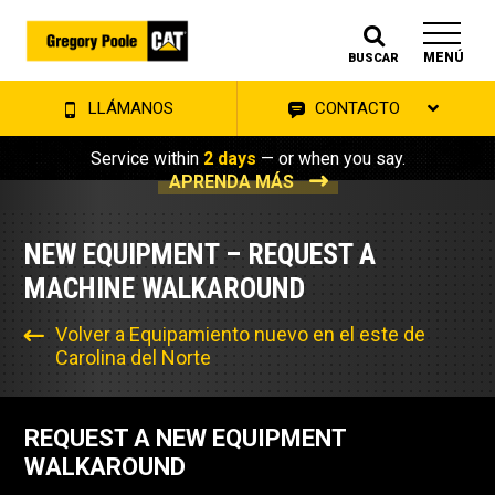
MENÚ
BUSCAR
LLÁMANOS
CONTACTO
Service within
2 days
— or when you say.
APRENDA MÁS
NEW EQUIPMENT – REQUEST A
MACHINE WALKAROUND
Volver a Equipamiento nuevo en el este de
Carolina del Norte
REQUEST A NEW EQUIPMENT
WALKAROUND