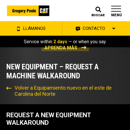
MENÚ
BUSCAR
LLÁMANOS
CONTACTO
Service within
2 days
— or when you say.
APRENDA MÁS
NEW EQUIPMENT – REQUEST A
MACHINE WALKAROUND
Volver a Equipamiento nuevo en el este de
Carolina del Norte
REQUEST A NEW EQUIPMENT
WALKAROUND