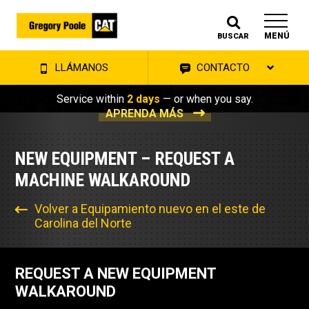
MENÚ
BUSCAR
LLÁMANOS
CONTACTO
Service within
2 days
— or when you say.
APRENDA MÁS
NEW EQUIPMENT – REQUEST A
MACHINE WALKAROUND
Volver a Equipamiento nuevo en el este de
Carolina del Norte
REQUEST A NEW EQUIPMENT
WALKAROUND