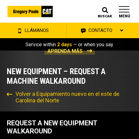
MENÚ
BUSCAR
LLÁMANOS
CONTACTO
Service within
2 days
— or when you say.
APRENDA MÁS
NEW EQUIPMENT – REQUEST A
MACHINE WALKAROUND
Volver a Equipamiento nuevo en el este de
Carolina del Norte
REQUEST A NEW EQUIPMENT
WALKAROUND