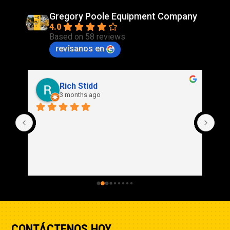
Gregory Poole Equipment Company
4.0
Based on 58 reviews
revísanos en
Rich Stidd
3 months ago
CONTÁCTENOS HOY