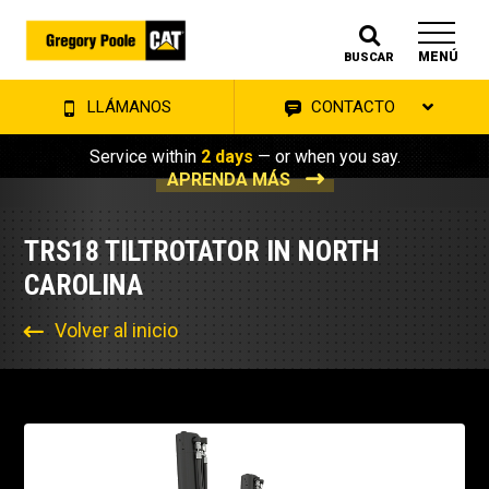
MENÚ
BUSCAR
LLÁMANOS
CONTACTO
Service within
2 days
— or when you say.
APRENDA MÁS
TRS18 TILTROTATOR IN NORTH
CAROLINA
Volver al inicio