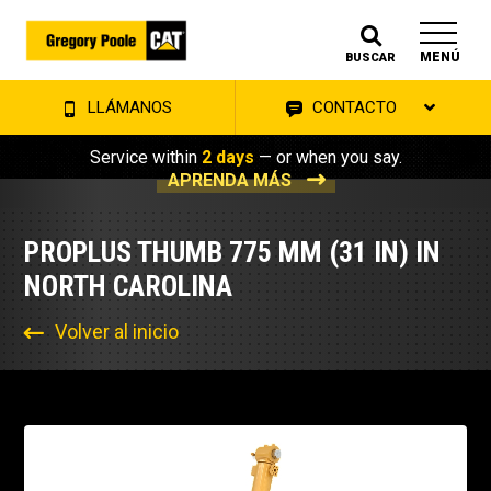
MENÚ
BUSCAR
LLÁMANOS
CONTACTO
Service within
2 days
— or when you say.
APRENDA MÁS
PROPLUS THUMB 775 MM (31 IN) IN
NORTH CAROLINA
Volver al inicio