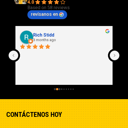
4.0
Based on 58 reviews
revísanos en
Rich Stidd
3 months ago
CONTÁCTENOS HOY