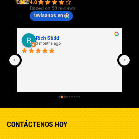
4.0
Based on 58 reviews
revísanos en
Rich Stidd
3 months ago
CONTÁCTENOS HOY