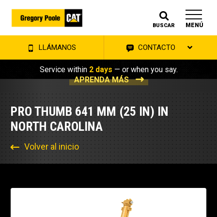
MENÚ
BUSCAR
LLÁMANOS
CONTACTO
Service within
2 days
— or when you say.
APRENDA MÁS
PRO THUMB 641 MM (25 IN) IN
NORTH CAROLINA
Volver al inicio