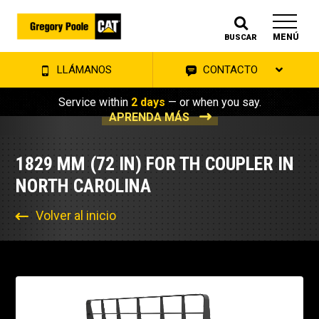
MENÚ
BUSCAR
LLÁMANOS
CONTACTO
Service within
2 days
— or when you say.
APRENDA MÁS
1829 MM (72 IN) FOR TH COUPLER IN
NORTH CAROLINA
Volver al inicio