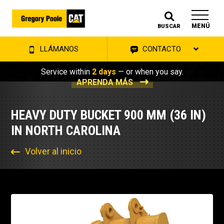
MENÚ
BUSCAR
LLÁMANOS
CONTACTO
Service within
2 days
— or when you say.
APRENDA MÁS
HEAVY DUTY BUCKET 900 MM (36 IN)
IN NORTH CAROLINA
Volver al inicio