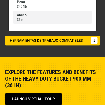
Peso
3404lb
Ancho
36in
HERRAMIENTAS DE TRABAJO COMPATIBLES
EXPLORE THE FEATURES AND BENEFITS
OF THE HEAVY DUTY BUCKET 900 MM
(36 IN)
LAUNCH VIRTUAL TOUR