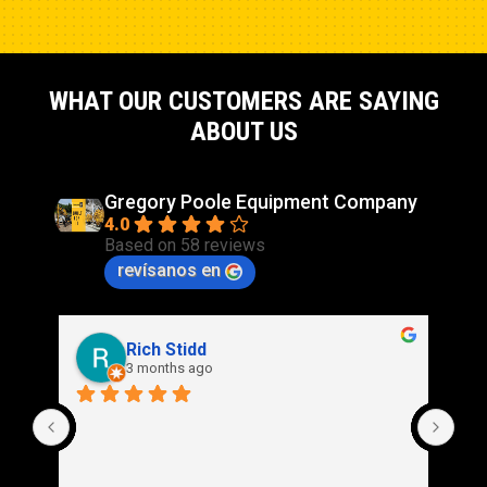
WHAT OUR CUSTOMERS ARE SAYING
ABOUT US
Gregory Poole Equipment Company
4.0
Based on 58 reviews
revísanos en
Rich Stidd
3 months ago