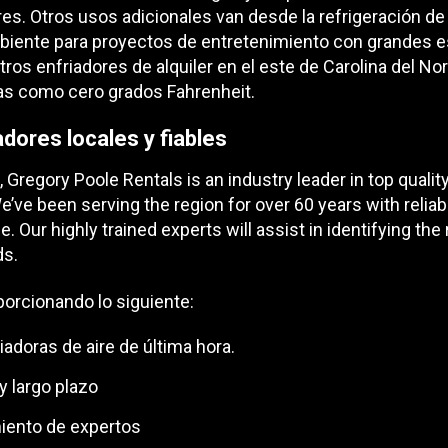
ores. Otros usos adicionales van desde la refrigeración de
ambiente para proyectos de entretenimiento con grandes 
REQUEST A SERV
os enfriadores de alquiler en el este de Carolina del No
as como cero grados Fahrenheit.
adores locales y fiables
, Gregory Poole Rentals is an industry leader in top qual
’ve been serving the region for over 60 years with relia
r highly trained experts will assist in identifying the ri
ds.
porcionando lo siguiente:
adoras de aire de última hora.
 y largo plazo
iento de expertos