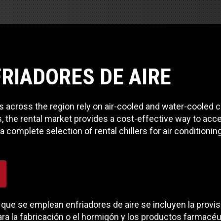
Soporte de piezas
Motores industrial
 de pista
e Motores Industriales
Centros de servicio d
Poder Marino
dores
banco de carga
 Tractors/Dozers
e emisión
Autobús
Otras industrias
FRIADORES DE AIRE
e camiones y autocaravanas
Servicio y reparación
Compresores de ai
e camiones
 across the region rely on air-cooled and water-cooled c
Otras industrias
Sistemas de eleva
is, the rental market provides a cost-effective way to a
e caravanas y autocaravanas
 complete selection of rental chillers for air conditionin
Minería
MedGas
Aire comprimido
SOLICITE UN
Poder Marino
que se emplean enfriadores de aire se incluyen la provis
Silvicultura
para la fabricación o el hormigón y los productos farmacé