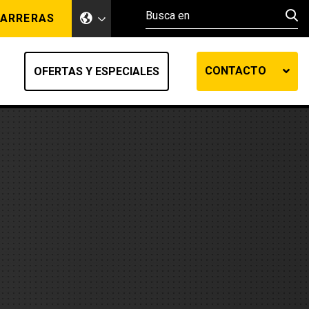
ARRERAS
CONTACTO
OFERTAS Y ESPECIALES
ento de tierra
ransferencia automática
efensa
os diesel
de fluidos SOS