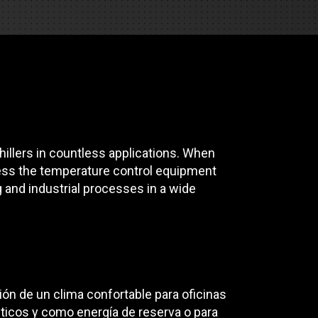
es
e camiones
 de autobuses escolares
re
hillers in countless applications. When
ción
ccess the temperature control equipment
g and industrial processes in a wide
 PRESUPUESTO
ión de un clima confortable para oficinas
uticos y como energía de reserva o para