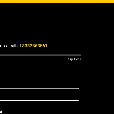
us a call at
8332863561
.
Step
1
of 4
SA