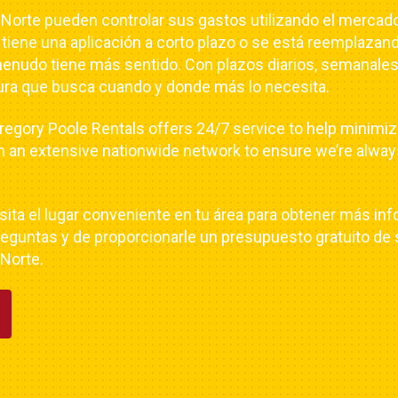
Norte pueden controlar sus gastos utilizando el mercado 
 tiene una aplicación a corto plazo o se está reemplaza
 a menudo tiene más sentido. Con plazos diarios, semanal
tura que busca cuando y donde más lo necesita.
regory Poole Rentals offers 24/7 service to help minimiz
n an extensive nationwide network to ensure we’re always
isita el lugar conveniente en tu área para obtener más 
guntas y de proporcionarle un presupuesto gratuito de s
 Norte.