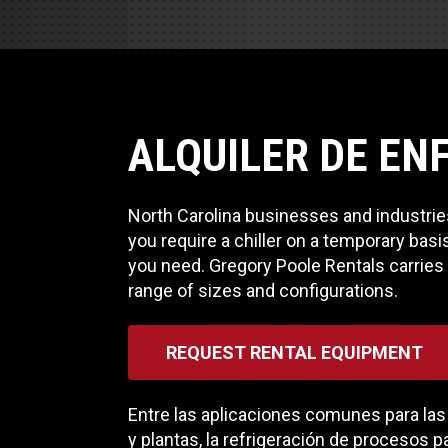
Cargadores
Servicio d
Compacta
Prueba de 
Track Type
Pruebas d
ALQUILER DE EN
Servicio d
Servicio d
North Carolina businesses and industries
you require a chiller on a temporary bas
Servicio d
you need. Gregory Poole Rentals carries a
range of sizes and configurations.
REQUEST RENTAL EQUIPMENT
Entre las aplicaciones comunes para las 
y plantas, la refrigeración de procesos 