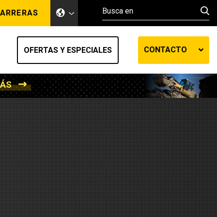
ARRERAS
CONTACTO
OFERTAS Y ESPECIALES
MÁS
ento de tierra
ransferencia automática
efensa
os diesel
de fluidos SOS