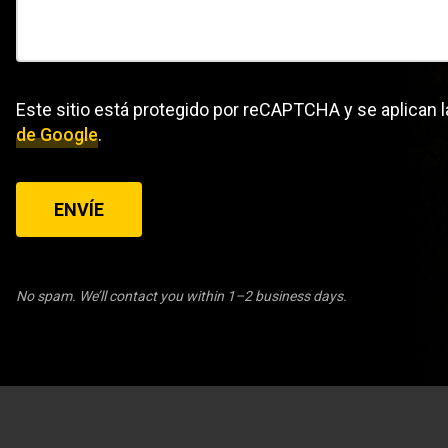
Este sitio está protegido por reCAPTCHA y se aplican 
de Google
.
ENVÍE
No spam. We’ll contact you within 1–2 business days.