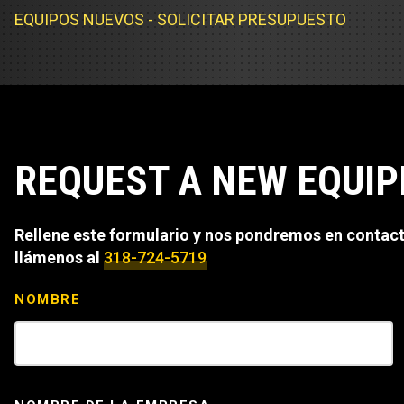
Cargadores
Servicio d
EQUIPOS NUEVOS - SOLICITAR PRESUPUESTO
Compacta
Prueba de 
Track Type
Pruebas d
Servicio d
REQUEST A NEW EQUI
Servicio d
Servicio d
Rellene este formulario y nos pondremos en contacto
llámenos al
318-724-5719
NOMBRE