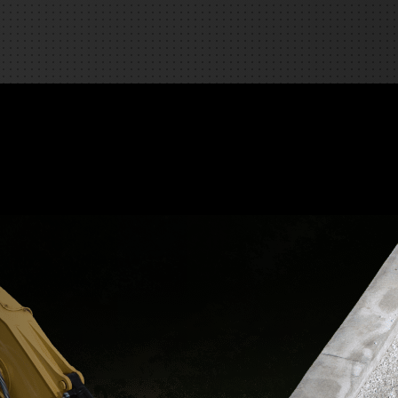
es
e camiones
 de autobuses escolares
re
ción
 PRESUPUESTO