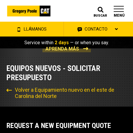
MENÚ
BUSCAR
LLÁMANOS
CONTACTO
Service within
2 days
— or when you say.
APRENDA MÁS
EQUIPOS NUEVOS - SOLICITAR
PRESUPUESTO
Volver a Equipamiento nuevo en el este de
Carolina del Norte
REQUEST A NEW EQUIPMENT QUOTE