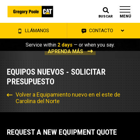
MENÚ
BUSCAR
LLÁMANOS
CONTACTO
Service within
2 days
— or when you say.
APRENDA MÁS
EQUIPOS NUEVOS - SOLICITAR
PRESUPUESTO
Volver a Equipamiento nuevo en el este de
Carolina del Norte
REQUEST A NEW EQUIPMENT QUOTE