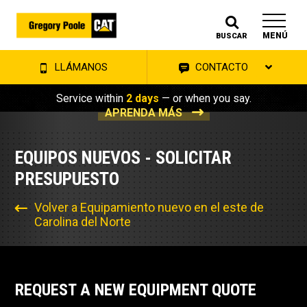
MENÚ
BUSCAR
LLÁMANOS
CONTACTO
Service within
2 days
— or when you say.
APRENDA MÁS
EQUIPOS NUEVOS - SOLICITAR
PRESUPUESTO
Volver a Equipamiento nuevo en el este de
Carolina del Norte
REQUEST A NEW EQUIPMENT QUOTE